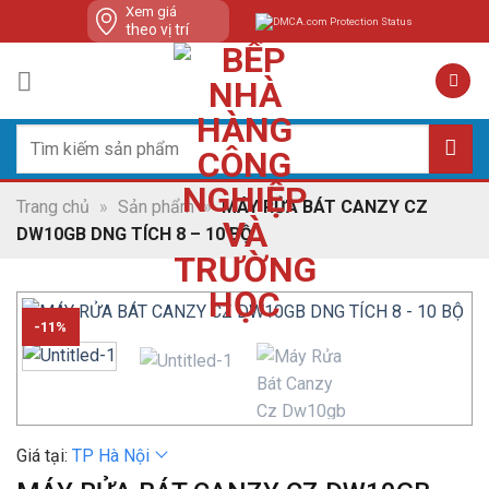
Skip
Xem giá
theo vị trí
to
content
Tìm
kiếm:
Trang chủ
»
Sản phẩm
»
MÁY RỬA BÁT CANZY CZ
DW10GB DNG TÍCH 8 – 10 BỘ
-11%
Giá tại:
TP Hà Nội