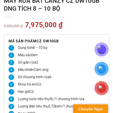
MÁY RỬA BÁT CANZY CZ DW10GB
DNG TÍCH 8 – 10 BỘ
Giá
7,975,000
₫
Giá
9,000,000
₫
gốc
hiện
là:
tại
9,000,000 ₫.
là:
7,975,000 ₫.
MÃ SẢN PHẨM
CZ DW10GB
Dung tích
8 – 10 bộ
Màu sắc
Đen
Số giàn rửa
2
Điều khiển
Cảm ứng
Số chương trình rửa
6
Khóa trẻ em
Có
Hẹn giờ
Có
Lượng nước tiêu thụ
9L/1 chương trình rửa
Lượng điện tiêu thụ
0,72kwh/1 chương trình rửa
Chuyển Ngữ