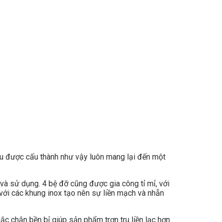
ệu được cấu thành như vậy luôn mang lại đến một
 và sử dụng. 4 bệ đỡ cũng được gia công tỉ mỉ, với
ới các khung inox tạo nên sự liền mạch và nhẵn
ắc chắn bền bỉ giúp sản phẩm trơn tru liền lạc hơn