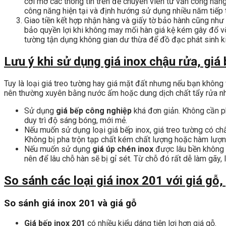
cởi mở các thông tin trên để chuyên viên tư vấn công nă
công năng hiện tại và định hướng sử dụng nhiều năm tiếp 
Giao tiền kết hợp nhận hàng và giấy tờ bảo hành cũng như
bảo quyền lợi khi không may mối hàn giá kệ kém gây đổ vỡ
tường tận dụng không gian dư thừa để đồ đạc phát sinh ki
Lưu ý khi sử dụng giá inox chậu rửa, giá
Tuy là loại giá treo tường hay giá mặt đất nhưng nếu bạn không
nên thường xuyên bằng nước ấm hoặc dung dịch chất tẩy rửa nhẹ
Sử dụng
giá bếp công nghiệp
khá đơn giản. Không cần ph
duy trì độ sáng bóng, mới mẻ.
Nếu muốn sử dụng loại giá bếp inox, giá treo tường có ch
Không bị pha trộn tạp chất kém chất lượng hoặc hàm lượng
Nếu muốn sử dụng
giá úp chén inox
được lâu bền không n
nên để lâu chỗ hàn sẽ bị gỉ sét. Từ chỗ đó rất dễ làm gãy
So sánh các loại giá inox 201 với giá gỗ,
So sánh giá inox 201 và giá gỗ
Giá bếp inox 201
có nhiều kiểu dáng tiện lợi hơn giá gỗ.