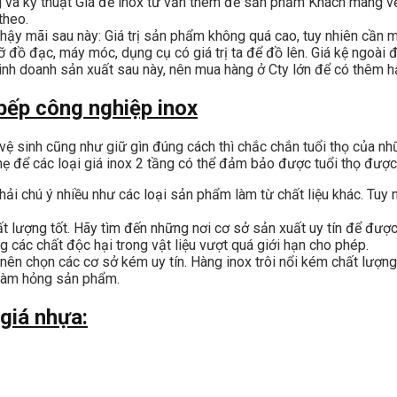
ng và kỹ thuật Giá để inox tư vấn thêm để sản phẩm Khách mang 
theo.
 hậy mãi sau này: Giá trị sản phẩm không quá cao, tuy nhiên cần 
 đồ đạc, máy móc, dụng cụ có giá trị ta để đồ lên. Giá kệ ngoài 
nh doanh sản xuất sau này, nên mua hàng ở Cty lớn để có thêm hậu
 bếp công nghiệp inox
 vệ sinh cũng như giữ gìn đúng cách thì chắc chắn tuổi thọ của n
 để các loại giá inox 2 tầng có thể đảm bảo được tuổi thọ được 
ải chú ý nhiều như các loại sản phẩm làm từ chất liệu khác. Tu
ất lượng tốt. Hãy tìm đến những nơi cơ sở sản xuất uy tín để đượ
 các chất độc hại trong vật liệu vượt quá giới hạn cho phép.
ên chọn các cơ sở kém uy tín. Hàng inox trôi nổi kém chất lượn
, làm hỏng sản phẩm.
 giá nhựa: