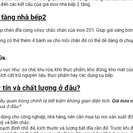
đến các kết cấu của giá inox nhà bếp 2 tầng.
 tầng nhà bếp2
 chén đĩa cùng vớsự chắc chắn của inox 201. Giúp giá sáng bóng,
ng có thể thêm 4 bánh xe cho mỗi chân để có thể dễ dàng di chuy
ửa.
 khu vực như: sơ chế, khu rửa, kho thực phẩm, kho đông, kho mát c
ích cất trữ nguyên liệu, thực phẩm hay các dụng cụ bếp.
 tín và chất lượng ở đâu?
u quan trọng chính là tiết kiệm không gian diện tích.
Giá inox 
mua ở đâu?
o dùng cho công nghiệp, nhà hàng, nên cần mua tại nơi sản xuất đồ
mỹ và bền chắc.
ch định chỗ để, kích thước và lượng bát đĩa cần để. Trước khi 