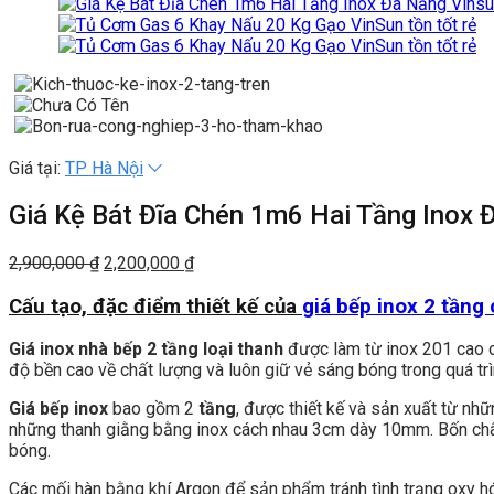
Giá tại:
TP Hà Nội
Giá Kệ Bát Đĩa Chén 1m6 Hai Tầng Inox 
Giá
Giá
2,900,000
₫
2,200,000
₫
gốc
hiện
là:
tại
Cấu tạo, đặc điểm thiết kế của
giá bếp inox 2 tầng
2,900,000 ₫.
là:
2,200,000 ₫.
Giá inox nhà bếp 2 tầng loại thanh
được làm từ inox 201 cao c
độ bền cao về chất lượng và luôn giữ vẻ sáng bóng trong quá trìn
Giá bếp inox
bao gồm 2
tầng
, được thiết kế và sản xuất từ nh
những thanh giằng bằng inox cách nhau 3cm dày 10mm. Bốn chân 
bóng.
Các mối hàn bằng khí Argon để sản phẩm tránh tình trạng oxy hó