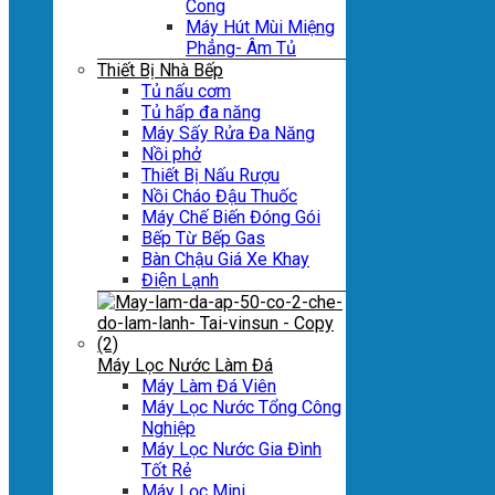
Cong
Máy Hút Mùi Miệng
Phẳng- Âm Tủ
Thiết Bị Nhà Bếp
Tủ nấu cơm
Tủ hấp đa năng
Máy Sấy Rửa Đa Năng
Nồi phở
Thiết Bị Nấu Rượu
Nồi Cháo Đậu Thuốc
Máy Chế Biến Đóng Gói
Bếp Từ Bếp Gas
Bàn Chậu Giá Xe Khay
Điện Lạnh
Máy Lọc Nước Làm Đá
Máy Làm Đá Viên
Máy Lọc Nước Tổng Công
Nghiệp
Máy Lọc Nước Gia Đình
Tốt Rẻ
Máy Lọc Mini