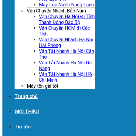
Máy Lọc Nước Nóng Lạnh
Vận Chuyển Nhanh Bắc Nam
Vận Chuyển Hà Nội Đi Tỉnh
Thành Đông Bắc Bộ
Vận Chuyển HCM đi Các
Tỉnh
Vận Chuyển Nhanh Hà Nội
Hải Phòng
Vận Tải Nhanh Hà Nội Cần
Thơ
Vận Tải Nhanh Hà Nội Đà
Nẵng
Vận Tải Nhanh Hà Nội Hồ
Chí Minh
Máy tồn giá tốt
Trang chủ
GIỚI THIỆU
Tin tức