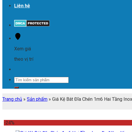
Liên hệ
Xem giá
theo vị trí
Tìm
kiếm:
Trang chủ
»
Sản phẩm
»
Giá Kệ Bát Đĩa Chén 1m6 Hai Tầng Ino
-24%