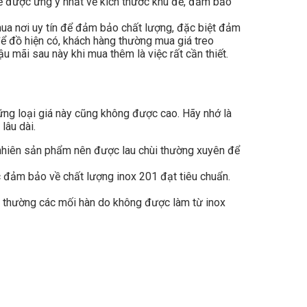
về được ưng ý nhất về kích thước khu để, đảm bảo
mua nơi uy tín để đảm bảo chất lượng, đặc biệt đảm
để đồ hiện có, khách hàng thường mua giá treo
 mãi sau này khi mua thêm là việc rất cần thiết.
hững loại giá này cũng không được cao. Hãy nhớ là
lâu dài.
y nhiên sản phẩm nên được lau chùi thường xuyên để
c đảm bảo về chất lượng inox 201 đạt tiêu chuẩn.
g thường các mối hàn do không được làm từ inox