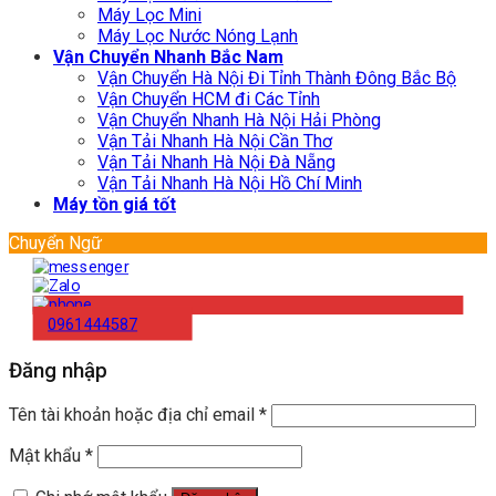
Máy Lọc Mini
Máy Lọc Nước Nóng Lạnh
Vận Chuyển Nhanh Bắc Nam
Vận Chuyển Hà Nội Đi Tỉnh Thành Đông Bắc Bộ
Vận Chuyển HCM đi Các Tỉnh
Vận Chuyển Nhanh Hà Nội Hải Phòng
Vận Tải Nhanh Hà Nội Cần Thơ
Vận Tải Nhanh Hà Nội Đà Nẵng
Vận Tải Nhanh Hà Nội Hồ Chí Minh
Máy tồn giá tốt
Chuyển Ngữ
0961444587
Đăng nhập
Tên tài khoản hoặc địa chỉ email
*
Mật khẩu
*