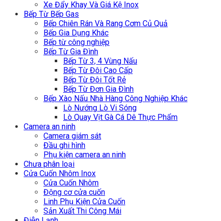
Xe Đẩy Khay Và Giá Kệ Inox
Bếp Từ Bếp Gas
Bếp Chiên Rán Và Rang Cơm Củ Quả
Bếp Gia Dụng Khác
Bếp từ công nghiệp
Bếp Từ Gia Đình
Bếp Từ 3, 4 Vùng Nấu
Bếp Từ Đôi Cao Cấp
Bếp Từ Đôi Tốt Rẻ
Bếp Từ Đơn Gia Đình
Bếp Xào Nấu Nhà Hàng Công Nghiệp Khác
Lò Nướng Lò Vi Sóng
Lò Quay Vịt Gà Cá Dê Thực Phẩm
Camera an ninh
Camera giám sát
Đầu ghi hình
Phụ kiện camera an ninh
Chưa phân loại
Cửa Cuốn Nhôm Inox
Cửa Cuốn Nhôm
Động cơ cửa cuốn
Linh Phụ Kiện Cửa Cuốn
Sản Xuất Thi Công Mái
Điện Lạnh