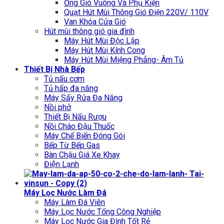
Ống Gió Vuông Và Phụ Kiện
Quạt Hút Mùi Thông Gió Điện 220V/ 110V
Van Khóa Cửa Gió
Hút mùi thông gió gia đình
Máy Hút Mùi Độc Lập
Máy Hút Mùi Kính Cong
Máy Hút Mùi Miệng Phẳng- Âm Tủ
Thiết Bị Nhà Bếp
Tủ nấu cơm
Tủ hấp đa năng
Máy Sấy Rửa Đa Năng
Nồi phở
Thiết Bị Nấu Rượu
Nồi Cháo Đậu Thuốc
Máy Chế Biến Đóng Gói
Bếp Từ Bếp Gas
Bàn Chậu Giá Xe Khay
Điện Lạnh
Máy Lọc Nước Làm Đá
Máy Làm Đá Viên
Máy Lọc Nước Tổng Công Nghiệp
Máy Lọc Nước Gia Đình Tốt Rẻ