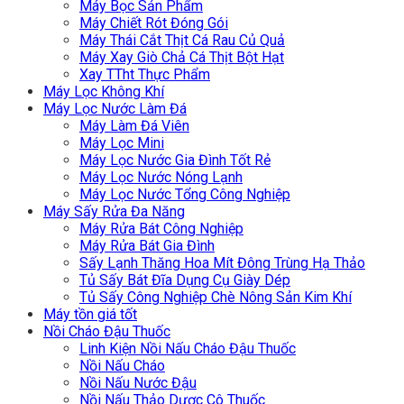
Máy Bọc Sản Phẩm
Máy Chiết Rót Đóng Gói
Máy Thái Cắt Thịt Cá Rau Củ Quả
Máy Xay Giò Chả Cá Thịt Bột Hạt
Xay TTht Thực Phẩm
Máy Lọc Không Khí
Máy Lọc Nước Làm Đá
Máy Làm Đá Viên
Máy Lọc Mini
Máy Lọc Nước Gia Đình Tốt Rẻ
Máy Lọc Nước Nóng Lạnh
Máy Lọc Nước Tổng Công Nghiệp
Máy Sấy Rửa Đa Năng
Máy Rửa Bát Công Nghiệp
Máy Rửa Bát Gia Đình
Sấy Lạnh Thăng Hoa Mít Đông Trùng Hạ Thảo
Tủ Sấy Bát Đĩa Dụng Cụ Giày Dép
Tủ Sấy Công Nghiệp Chè Nông Sản Kim Khí
Máy tồn giá tốt
Nồi Cháo Đậu Thuốc
Linh Kiện Nồi Nấu Cháo Đậu Thuốc
Nồi Nấu Cháo
Nồi Nấu Nước Đậu
Nồi Nấu Thảo Dược Cô Thuốc