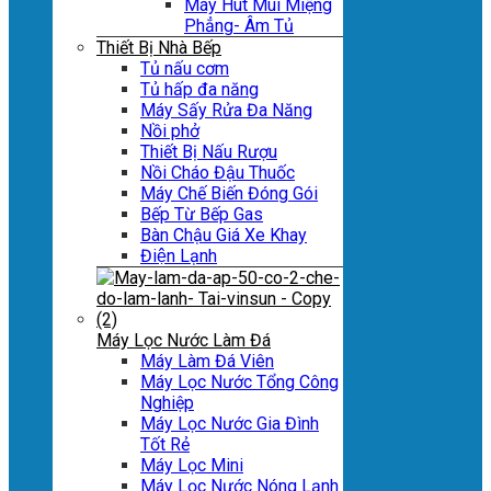
Máy Hút Mùi Miệng
Phẳng- Âm Tủ
Thiết Bị Nhà Bếp
Tủ nấu cơm
Tủ hấp đa năng
Máy Sấy Rửa Đa Năng
Nồi phở
Thiết Bị Nấu Rượu
Nồi Cháo Đậu Thuốc
Máy Chế Biến Đóng Gói
Bếp Từ Bếp Gas
Bàn Chậu Giá Xe Khay
Điện Lạnh
Máy Lọc Nước Làm Đá
Máy Làm Đá Viên
Máy Lọc Nước Tổng Công
Nghiệp
Máy Lọc Nước Gia Đình
Tốt Rẻ
Máy Lọc Mini
Máy Lọc Nước Nóng Lạnh