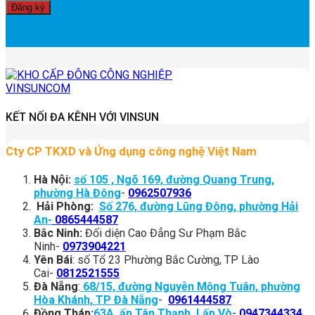
KẾT NỐI ĐA KÊNH VỚI VINSUN
Cty CP TKXD và Ứng dụng công nghệ Việt Nam
Hà Nội:
số 105 , Ngõ 169, đường Quang Trung,
phường Hà Đông
-
0962507936
Hải Phòng:
Số 276, đường Lũng Đông, phường Hải
An-
0865444587
Bắc Ninh:
Đối diện Cao Đẳng Sư Phạm Bắc
Ninh-
0973904221
Yên Bái
: số Tổ 23 Phường Bắc Cường, TP Lào
Cai-
0812521555
Đà Nẵng
:
68/15, đường Nguyễn Mộng Tuân, phường
Hòa Khánh, TP Đà Nẵng
-
0961444587
Đồng Tháp:
63A, ấp Tân Thạnh, Lấp Vò
-
0947344334