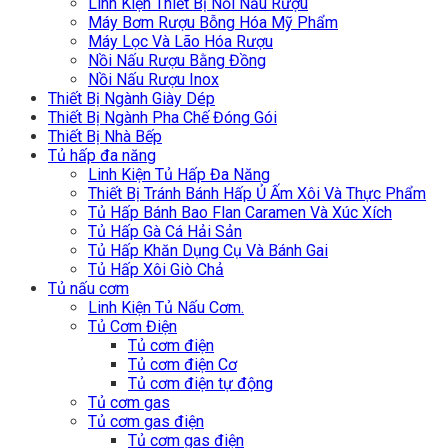
Linh Kiện Thiết Bị Nồi Nấu Rượu
Máy Bơm Rượu Bỗng Hóa Mỹ Phẩm
Máy Lọc Và Lão Hóa Rượu
Nồi Nấu Rượu Bằng Đồng
Nồi Nấu Rượu Inox
Thiết Bị Ngành Giày Dép
Thiết Bị Ngành Pha Chế Đóng Gói
Thiết Bị Nhà Bếp
Tủ hấp đa năng
Linh Kiện Tủ Hấp Đa Năng
Thiết Bị Tránh Bánh Hấp Ủ Ấm Xôi Và Thực Phẩm
Tủ Hấp Bánh Bao Flan Caramen Và Xúc Xích
Tủ Hấp Gà Cá Hải Sản
Tủ Hấp Khăn Dụng Cụ Và Bánh Gai
Tủ Hấp Xôi Giò Chả
Tủ nấu cơm
Linh Kiện Tủ Nấu Cơm.
Tủ Cơm Điện
Tủ cơm điện
Tủ cơm điện Cơ
Tủ cơm điện tự động
Tủ cơm gas
Tủ cơm gas điện
Tủ cơm gas điện