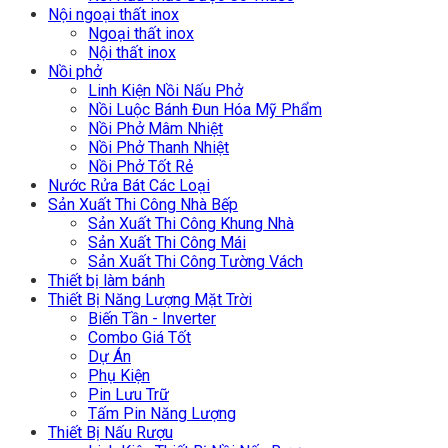
Nội ngoại thất inox
Ngoại thất inox
Nội thất inox
Nồi phở
Linh Kiện Nồi Nấu Phở
Nồi Luộc Bánh Đun Hóa Mỹ Phẩm
Nồi Phở Mâm Nhiệt
Nồi Phở Thanh Nhiệt
Nồi Phở Tốt Rẻ
Nước Rửa Bát Các Loại
Sản Xuất Thi Công Nhà Bếp
Sản Xuất Thi Công Khung Nhà
Sản Xuất Thi Công Mái
Sản Xuất Thi Công Tường Vách
Thiết bị làm bánh
Thiết Bị Năng Lượng Mặt Trời
Biến Tần - Inverter
Combo Giá Tốt
Dự Án
Phụ Kiện
Pin Lưu Trữ
Tấm Pin Năng Lượng
Thiết Bị Nấu Rượu