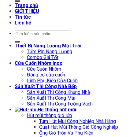
Trang chủ
GIỚI THIỆU
Tin tức
Liên hệ
Tìm
kiếm:
Thiết Bị Năng Lượng Mặt Trời
Tấm Pin Năng Lượng
Combo Giá Tốt
Cửa Cuốn Nhôm Inox
Cửa Cuốn Nhôm
Động cơ cửa cuốn
Linh Phụ Kiện Cửa Cuốn
Sản Xuất Thi Công Nhà Bếp
Sản Xuất Thi Công Khung Nhà
Sản Xuất Thi Công Mái
Sản Xuất Thi Công Tường Vách
Hệ thống hút mùi
Hút mùi thông gió lớn
Tum Hút Mùi Công Nghiệp Nhà Hàng
Quạt Hút Mùi Thông Gió Công Nghiệp
Ống Gió Tròn Và Phụ Kiện