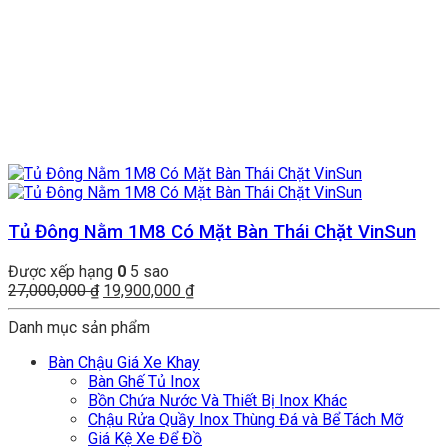
Tủ Đông Nằm 1M8 Có Mặt Bàn Thái Chặt VinSun
Được xếp hạng
0
5 sao
Giá
Giá
27,000,000
₫
19,900,000
₫
gốc
hiện
Danh mục sản phẩm
là:
tại
27,000,000 ₫.
là:
Bàn Chậu Giá Xe Khay
19,900,000 ₫.
Bàn Ghế Tủ Inox
Bồn Chứa Nước Và Thiết Bị Inox Khác
Chậu Rửa Quầy Inox Thùng Đá và Bể Tách Mỡ
Giá Kệ Xe Để Đồ