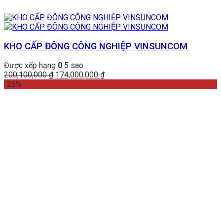
KHO CẤP ĐÔNG CÔNG NGHIỆP VINSUNCOM
Được xếp hạng
0
5 sao
Giá
Giá
200,100,000
₫
174,000,000
₫
gốc
hiện
-26%
là:
tại
200,100,000 ₫.
là:
174,000,000 ₫.