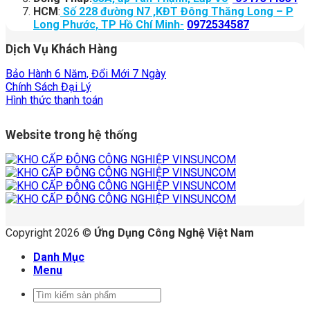
HCM
:
Số 228 đường N7 ,KĐT Đông Thăng Long – P
Long Phước, TP Hồ Chí Minh
-
0972534587
Dịch Vụ Khách Hàng
Bảo Hành 6 Năm, Đổi Mới 7 Ngày
Chính Sách Đại Lý
Hình thức thanh toán
Website trong hệ thống
Copyright 2026 ©
Ứng Dụng Công Nghệ Việt Nam
Danh Mục
Menu
Tìm
kiếm: