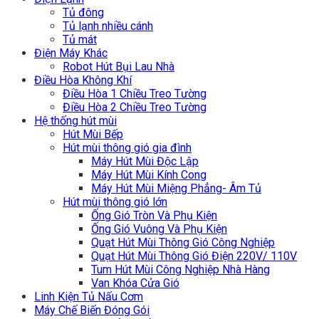
Tủ đông
Tủ lạnh nhiều cánh
Tủ mát
Điện Máy Khác
Robot Hút Bụi Lau Nhà
Điều Hòa Không Khí
Điều Hòa 1 Chiều Treo Tường
Điều Hòa 2 Chiều Treo Tường
Hệ thống hút mùi
Hút Mùi Bếp
Hút mùi thông gió gia đình
Máy Hút Mùi Độc Lập
Máy Hút Mùi Kính Cong
Máy Hút Mùi Miệng Phẳng- Âm Tủ
Hút mùi thông gió lớn
Ống Gió Tròn Và Phụ Kiện
Ống Gió Vuông Và Phụ Kiện
Quạt Hút Mùi Thông Gió Công Nghiệp
Quạt Hút Mùi Thông Gió Điện 220V/ 110V
Tum Hút Mùi Công Nghiệp Nhà Hàng
Van Khóa Cửa Gió
Linh Kiện Tủ Nấu Cơm
Máy Chế Biến Đóng Gói