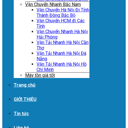
Vận Chuyển Nhanh Bắc Nam
Vận Chuyển Hà Nội Đi Tỉnh
Thành Đông Bắc Bộ
Vận Chuyển HCM đi Các
Tỉnh
Vận Chuyển Nhanh Hà Nội
Hải Phòng
Vận Tải Nhanh Hà Nội Cần
Thơ
Vận Tải Nhanh Hà Nội Đà
Nẵng
Vận Tải Nhanh Hà Nội Hồ
Chí Minh
Máy tồn giá tốt
Trang chủ
GIỚI THIỆU
Tin tức
Liên hệ