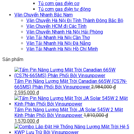
Tủ cơm gas điện cơ
Tủ cơm gas điện tự động
Vận Chuyển Nhanh Bắc Nam
Vận Chuyển Hà Nội Đi Tỉnh Thành Đông Bắc Bộ
Vận Chuyển HCM đi Các Tỉnh
Vận Chuyển Nhanh Hà Nội Hải Phòng
Vận Tải Nhanh Hà Nội Cần Thơ
Vận Tải Nhanh Hà Nội Đà Nẵng
Vận Tải Nhanh Hà Nội Hồ Chí Minh
Sản phẩm
Tấm Pin Năng Lượng Mặt Trời Canadian 665W (CS7N-
665MS) Phân Phối Bởi Vinsunpower
2,984,000
₫
Giá
Giá
2,595,000
₫
gốc
hiện
là:
tại
2,984,000 ₫.
là:
Tấm Pin Năng Lượng Mặt Trời JA Solar 545W 2 Mặt
2,595,000 ₫.
Kính Phân Phối Bởi Vinsunpower
1,810,000
₫
Giá
Giá
1,570,000
₫
gốc
hiện
là:
tại