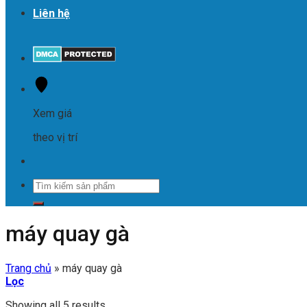
Liên hệ
Xem giá
theo vị trí
Tìm
kiếm:
máy quay gà
Trang chủ
»
máy quay gà
Lọc
Showing all 5 results