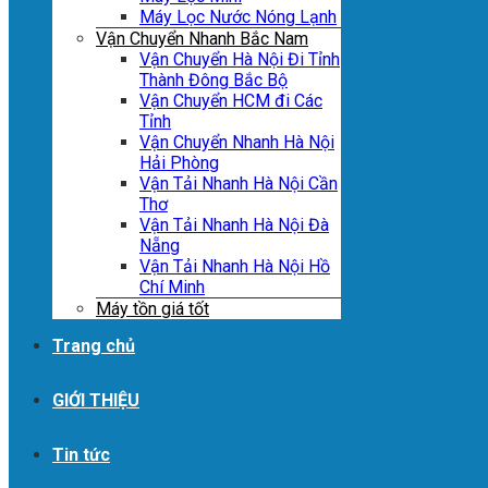
Máy Lọc Nước Nóng Lạnh
Vận Chuyển Nhanh Bắc Nam
Vận Chuyển Hà Nội Đi Tỉnh
Thành Đông Bắc Bộ
Vận Chuyển HCM đi Các
Tỉnh
Vận Chuyển Nhanh Hà Nội
Hải Phòng
Vận Tải Nhanh Hà Nội Cần
Thơ
Vận Tải Nhanh Hà Nội Đà
Nẵng
Vận Tải Nhanh Hà Nội Hồ
Chí Minh
Máy tồn giá tốt
Trang chủ
GIỚI THIỆU
Tin tức