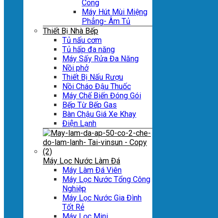
Cong
Máy Hút Mùi Miệng
Phẳng- Âm Tủ
Thiết Bị Nhà Bếp
Tủ nấu cơm
Tủ hấp đa năng
Máy Sấy Rửa Đa Năng
Nồi phở
Thiết Bị Nấu Rượu
Nồi Cháo Đậu Thuốc
Máy Chế Biến Đóng Gói
Bếp Từ Bếp Gas
Bàn Chậu Giá Xe Khay
Điện Lạnh
Máy Lọc Nước Làm Đá
Máy Làm Đá Viên
Máy Lọc Nước Tổng Công
Nghiệp
Máy Lọc Nước Gia Đình
Tốt Rẻ
Máy Lọc Mini