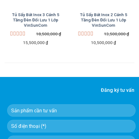
Tủ Sấy Bát Inox 3 Cánh 5
Tủ Sấy Bát Inox 2 Cánh 5
Tầng Đèn Đối Lưu 1 Lớp
Tầng Đèn Đối Lưu 1 Lớp
VinSunCom
VinSunCom
18,500,000
₫
13,500,000
₫
Được
Được
Giá
Giá
Giá
Giá
15,500,000
₫
10,500,000
₫
xếp
xếp
gốc
hiện
gốc
hiện
hạng
hạng
là:
tại
là:
tại
0
0
5
5
18,500,000 ₫.
là:
13,500,000 ₫.
là:
sao
sao
15,500,000 ₫.
10,500,000 
Đăng ký tư vấn