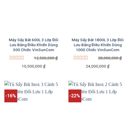
Máy Sấy Bát 600L 3 Lớp Đối
Máy Sấy Bát 1800L 3 Lớp Đối
Lưu Bảng Điều Khiển Dùng
Lưu Bảng Điều Khiển Dùng
300 Chiếc VinSunCom
1000 Chiếc VinSunCom
12,500,000
₫
28,000,000
₫
Được
Được
Giá
Giá
Giá
Giá
10,500,000
₫
24,000,000
₫
xếp
xếp
gốc
hiện
gốc
hiện
hạng
hạng
là:
tại
là:
tại
0
0
5
5
12,500,000 ₫.
là:
28,000,000 ₫.
là:
sao
sao
10,500,000 ₫.
24,000,000 
-16%
-22%