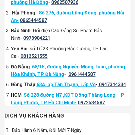
phường Hà Đông
-
0962507936
Hải Phòng:
Số 276, đường Lũng Đông, phường Hải
An-
0865444587
Bắc Ninh:
Đối diện Cao Đẳng Sư Phạm Bắc
Ninh-
0973904221
Yên Bái
: số Tổ 23 Phường Bắc Cường, TP Lào
Cai-
0812521555
Đà Nẵng
:
68/15, đường Nguyễn Mộng Tuân, phường
Hòa Khánh, TP Đà Nẵng
-
0961444587
Đồng Tháp:
63A, ấp Tân Thạnh, Lấp Vò
-
0947344334
HCM
:
Số 228 đường N7 ,KĐT Đông Thăng Long – P
Long Phước, TP Hồ Chí Minh
-
0972534587
DỊCH VỤ KHÁCH HÀNG
Bảo Hành 6 Năm, Đổi Mới 7 Ngày